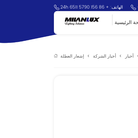
24h الهاتف: + 86 156 5790 6511
ة الرئيسية
أخبار
>
أخبار الشركة
>
إشعار العطلة