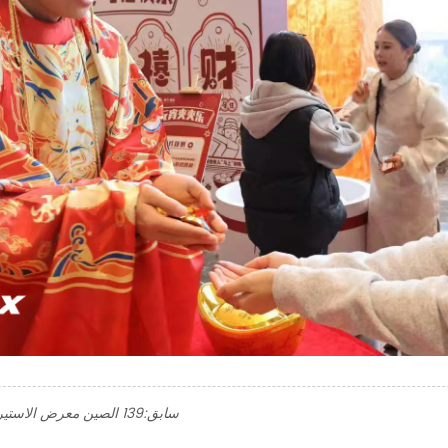
سابق:
139 الصين معرض الاستيراد والتصدير (معرض كانتون)