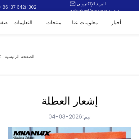
البريد الإلكتروني:
+86 137 6421 1302
milanlux@meicenter.cn
أخبار
معلومات عنا
منتجات
التعليمات
الصفح
الصفحة الرئيسية
>
إشعار العطلة
تيم:2026-03-04