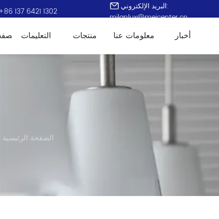
البريد الإلكتروني:
+86 137 6421 1302
milanlux@meicenter.cn
أخبار
معلومات عنا
منتجات
التعليمات
الصفح
الصفحة الرئيسية