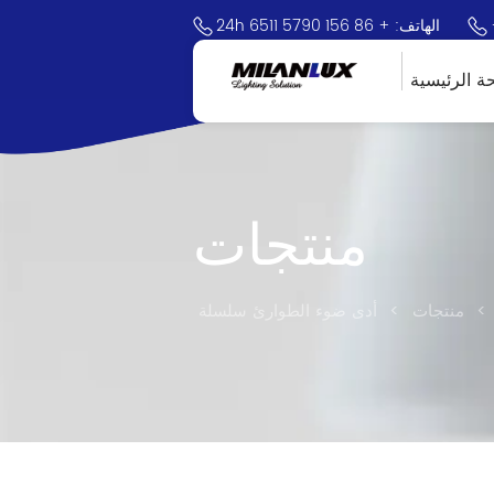
24h الهاتف: + 86 156 5790 6511
ة الرئيسية
منتجات
>
منتجات
>
أدى ضوء الطوارئ سلسلة