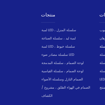
الإضاءة ليلا مستمرة 
يعمل بشكل جيد في 
وموثوق بها. * سطوع 
المطر والثلج والطقس 
ات
منتجات
عالية و...
القاسي. مجموعة كاملة 
من 100W إلى 1200W. 
سمكا يموت الصب 
لمبة LED ، سلسلة المنزل
الألومنيوم قذيفة ، 
هان
لمبة ليد ، سلسلة الصناعة
والراقية الأشعة فوق 
البنفسجية غطاء الزجاج 
سلة
لمبة LED ، سلسلة خيوط
لضمان كفاءة ال...
سلسلة مصادر ضوء LED
سلة
لوحة الصمام ، سلسلة المدمجة
سلة
لوحة الصمام ، سلسلة القياسية
الصمام النازل وسلسلة الأضواء
نتج
الصمام في الهواء الطلق ، مشروع /
الكشاف