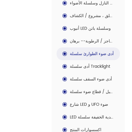
الصمام النازل وسلسلة الأضواء
الصمام في الهواء الطلق ، مشروع / الكشاف
أنبوب LED وسلسلة باتن
ليد الحاجز / الرطوبة-- برهان
أدى ضوء الطوارئ سلسلة
أدى سلسلة Tracklight
أدى ضوء السقف سلسلة
أدى حبل / قطاع ضوء سلسلة
شارع LED و UFO ضوء
LED التقليدية الخفيفة سلسلة
اكسسوارات المنتج