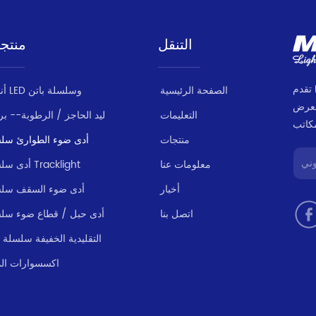
التنقل
منتج
تقدم MILANLUX مجموعة منتجات متسقة وموثوقة
الصفحة الرئيسية
أنبوب LED وسلسلة باتن
لعرض
التعليمات
ليد الحاجز / الرطوبة-- بر
منتجات
أدى ضوء الطوارئ سل
معلومات عنا
أدى سلسلة Tracklight
أخبار
أدى ضوء السقف سل
اتصل بنا
أدى حبل / قطاع ضوء سل
LED التقليدية الخفيفة سلسلة
اكسسوارات الم