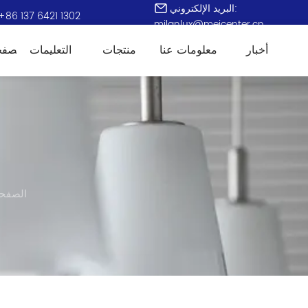
البريد الإلكتروني:
+86 137 6421 1302
milanlux@meicenter.cn
أخبار
معلومات عنا
منتجات
التعليمات
الصفح
الصفحة