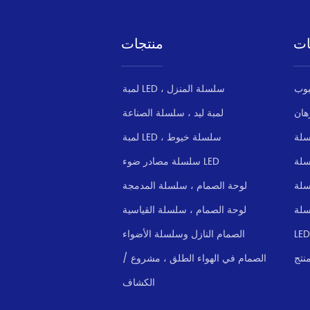
الإضاءة ليلا مستمرة 
يعمل بشكل جيد في 
وموثوق بها. * سطوع 
المطر والثلج والطقس 
ات
منتجات
عالية و...
القاسي. مجموعة كاملة 
من 100W إلى 1200W. 
سمكا يموت الصب 
لمبة LED ، سلسلة المنزل
الألومنيوم قذيفة ، 
هان
لمبة ليد ، سلسلة الصناعة
والراقية الأشعة فوق 
البنفسجية غطاء الزجاج 
سلة
لمبة LED ، سلسلة خيوط
لضمان كفاءة ال...
سلسلة مصادر ضوء LED
سلة
لوحة الصمام ، سلسلة المدمجة
سلة
لوحة الصمام ، سلسلة القياسية
الصمام النازل وسلسلة الأضواء
نتج
الصمام في الهواء الطلق ، مشروع /
الكشاف