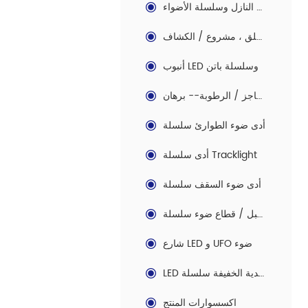
الصمام النازل وسلسلة الأضواء
الصمام في الهواء الطلق ، مشروع / الكشاف
أنبوب LED وسلسلة باتن
ليد الحاجز / الرطوبة-- برهان
أدى ضوء الطوارئ سلسلة
أدى سلسلة Tracklight
أدى ضوء السقف سلسلة
أدى حبل / قطاع ضوء سلسلة
شارع LED و UFO ضوء
LED التقليدية الخفيفة سلسلة
اكسسوارات المنتج