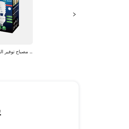
مصباح توفير ا
لولبية ع
ي