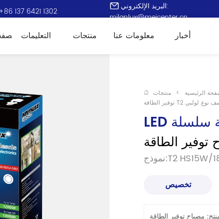
البريد الإلكتروني:
+86 137 6421 1302
milanlux@meicenter.cn
أخبار
معلومات عنا
منتجات
التعليمات
الصفح
فحة الرئيسية
>
منتجات
ر الطاقة T2 نصف نوع لولبي
يفة سلسلة
T2 HS15W/18W
تخصيص