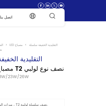
اتصل بنا
LED التقليدية الخفيفة سلسلة
>
مصباح
>
الص
توفي
LED التقليدية الخف
مصباح توفير الطاقة T2 نصف نوع لولبي
نموذج:/23W/26W
ميزات المنتج: مصباح توفير الطاقة ، T2 نصف سلسلة لولبية.