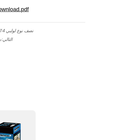
مصباح توفير الطاقة T4 نصف نوع لولبي
التالي:
س