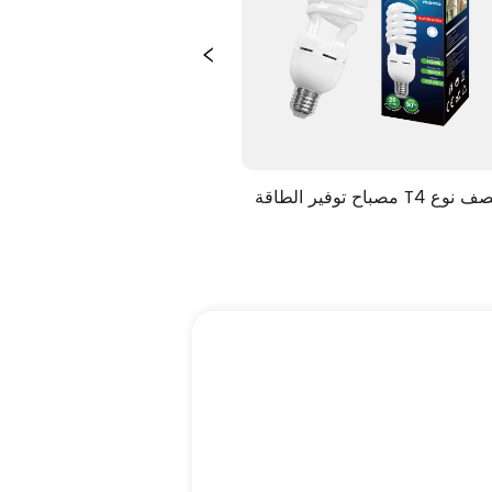
مصباح توفير الطاقة T4 نصف نوع 
لولبي