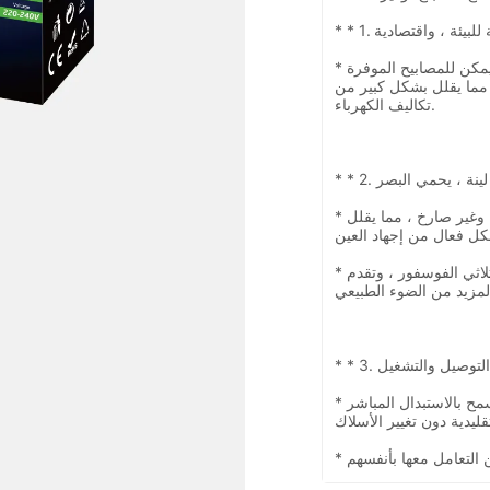
* بالمقارنة مع المصابيح المتوهجة التقليدية ، يمكن للمصابيح الموفرة
 ٪ من الكهرباء ، مما يقلل بشكل كبير من
تكاليف الكهرباء.
* الضوء موحد وناعم ، خالي من الوميض ، وغير صارخ ، مما يقلل
* بعض المنتجات تستخدم مسحوق الفلورسنت ثلاثي الفوسفور ، وتقدم
* يتميز بتصميم قاعدة برغي قياسي ، مما يسمح بالاستبدال المباشر