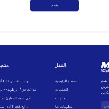
يقدم
التنقل
منتج
تقدم MILANLUX مجموعة منتجات متسقة وموثوقة
الصفحة الرئيسية
أنبوب LED وسلسلة باتن
لعرض
التعليمات
ليد الحاجز / الرطوبة-- بر
منتجات
أدى ضوء الطوارئ سل
معلومات عنا
أدى سلسلة Tracklight