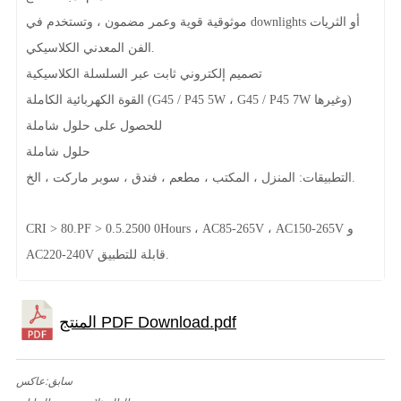
موثوقية قوية وعمر مضمون ، وتستخدم في downlights أو الثريات
الفن المعدني الكلاسيكي.
تصميم إلكتروني ثابت عبر السلسلة الكلاسيكية
القوة الكهربائية الكاملة (G45 / P45 5W ، G45 / P45 7W وغيرها)
للحصول على حلول شاملة
حلول شاملة
التطبيقات: المنزل ، المكتب ، مطعم ، فندق ، سوبر ماركت ، الخ.
CRI > 80.PF > 0.5.2500 0Hours ، AC85-265V ، AC150-265V و
AC220-240V قابلة للتطبيق.
سابق:
عاكس