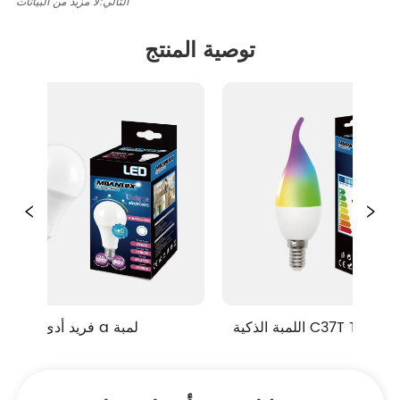
التالي:
لا مزيد من البيانات
توصية المنتج
اللمبة الذكية C37T TUYA سلسلة 
فريد أدى a لمبة 
RGB + CCT