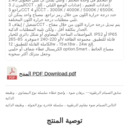
المرن لـ 3CCT ، إعدادات التعتيم ، إعدادات الوضع الليلي ، إلخ.
تراجع 3CCT أو 4CCT ، 3000K / 4000K / 5000K / 6500K.
حدد درجة حرارة اللون من خلال رمز تراجع. مصباح واحد يمكن أن
تلبي متطلبات درجة حرارة اللون المختلفة.
تشغيل / إيقاف 3CCT ، يتم تبديل درجة حرارة اللون من خلال مفتاح
الجدار بتكلفة أقل ، ولكن تلبية المتطلبات الذكية.
المواصفات المتاحة: البيضاوي أو شكل دائري للخيار. IP52 أو IP65
متوفرة. 85-265v أو 220-240V قابلة للتطبيق. مجموعة الطاقة
الكاملة القابلة للتطبيق: 12w ، 15w.18w ، 24w إلخ.
الكريستال غطاء شفاف أو حليبي option.Smart مصباح الحائط ،
وجعل منزلك أكثر سخونة.
سابق:
الصمام الرطوبة-- برهان ضوء ، واضح غطاء سلسلة نوع البيضاوي ، وظيفة
الذكية.
التالي:
الصمام ضوء مقاوم للرطوبة ، سلسلة فاخرة نوع الجولة ، وظيفة الذكية
توصية المنتج