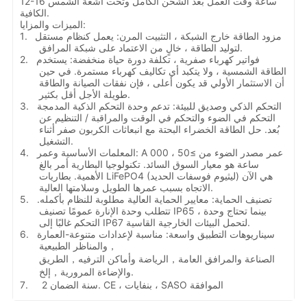
12-16 ساعة وقت العمل بعد الشحن الكامل وتحت أشعة الشمس
الكافية.
الميزات والمزايا:
مزود الطاقة خارج الشبكة ، التثبيت المرن: يعمل كنظام مستقل
1.
لتوليد الطاقة ، خالٍ من الاعتماد على شبكة المرافق.
فواتير كهرباء صفرية ، تكلفة دورة حياة منخفضة: يستخدم
2.
الطاقة الشمسية ، ولا يتكبد أي تكاليف كهرباء مستمرة. في حين
أن الاستثمار الأولي قد يكون أعلى ، فإن نفقات الصيانة والطاقة
طويلة الأجل أقل بكثير.
التحكم الذكي وصديق للبيئة: تدعم وحدة التحكم الذكية المدمجة
3.
التحكم في الضوء والتحكم في الوقت والمراقبة / التنظيم عن
بُعد. حل الطاقة الخضراء البحتة مع انبعاثات الكربون صفر أثناء
التشغيل.
المعلمات الأساسية وعمر: A عمر مصدر الضوء من
≥
50 ، 000
4.
ساعة هو معيار السوق السائد. تكنولوجيا البطارية أمر بالغ
الأهمية. بطاريات LiFePO4 (ليثيوم فوسفات الحديد) هي الآن
الاتجاه بسبب عمرها الطويل وسلامتها العالية.
تصنيف الحماية: معايير الحماية العالية مطلوبة للنظام بأكمله.
5.
تتطلب وحدة الإنارة عمومًا تصنيف IP65 ، بينما تحتاج وحدة
التحكم غالبًا إلى IP67 لتحمل البيئات الخارجية القاسية.
سيناريوهات التطبيق واسعة: مناسبة لإعدادات متنوعة
-
العمارة
6.
，
والمناظر الطبيعية
الصناعة والمرافق العامة
，
الرياضة وأماكن الترفيه
，
الطريق
إلخ.
والإضاءة المرورية
，
2 سنة الضمان. CE ، بنفايات ، SASO الموافقة
7.