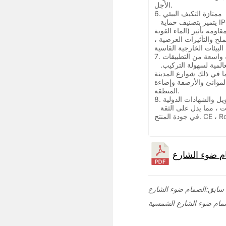
الأجل.
6. ممتازة التكيف البيئي
يتميز بتصنيف حماية IP65 / IP66 (محكم ضد الغبار ومقاوم لنفاثات
الماء القوية) وتصنيف مقاومة تأثير IK08 أو أعلى. قادرة على تحمل
ملح والتأثيرات العرضية ،
ة واسعة من التطبيقات
لمية لسهولة التركيب.
ما في ذلك شوارع المدينة
لموانئ والأرصفة وإضاءة
المنطقة.
ويل والشهادات الدولية
 ضمان تبدأ من 3 إلى 5 سنوات ، مما يدل على الثقة
سابق: