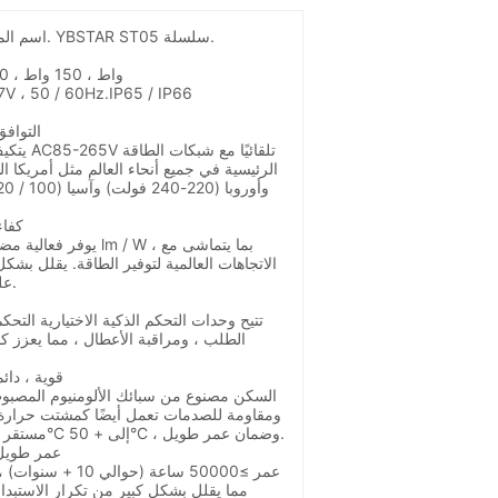
اسم المنتج: الصمام ضوء الشارع. YBSTAR ST05 سلسلة.
100 واط ، 150 واط ، 200 واط 300 واط
 ، 50 / 60Hz.IP65 / IP66
1. التو
يتكيف تصم
2. ك
الاتجاهات العالمية لتوفير الطاقة. يقلل بشك
على الكهرباء وصديق للبيئة.
تتيح وحدات التحكم الذكية الاختيارية التحكم
الطلب ، ومراقبة الأعطال ، مما يعزز كفا
4. قوية ، د
السكن مصنوع من سبائك الألومنيوم المصبوب ،
ومقاومة للصدمات تعمل أيضًا كمشتت حرارة
C ، وضمان عمر طويل.
°
C إلى + 50
°
LED مستقر
5. عمر طو
يوفر مصدر ضوء LED عمر
≥
50000 ساعة (حوالي 10 + سنوات) 
مما يقلل بشكل كبير من تكرار الاستبدا