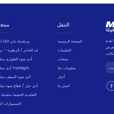
التنقل
منتج
تقدم MILANLUX مجموعة منتجات متسقة وموثوقة
الصفحة الرئيسية
أنبوب LED وسلسلة باتن
لعرض
التعليمات
ليد الحاجز / الرطوبة-- بر
منتجات
أدى ضوء الطوارئ سل
معلومات عنا
أدى سلسلة Tracklight
أخبار
أدى ضوء السقف سل
اتصل بنا
أدى حبل / قطاع ضوء سل
LED التقليدية الخفيفة سلسلة
اكسسوارات الم