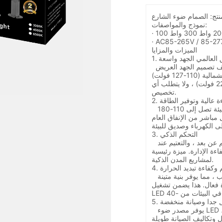
نموذج والمواصفات:
·
·
AC85-265V / 85-277V
الميزات والمزايا
افق العالمي الجهد واسعة
يم الجهد العريض AC85-265V تلقائيًا مع شبكات الطاقة
الرئيسية في جميع أنحاء العالم مثل أمريكا الشمالية (110-127 فولت)
وأوروبا (220-240 فولت) وآسيا (100 / 220 فولت) ، ولا يتطلب أي
تخصيص.
فاءة عالية وتوفير الطاقة
يوفر فعالية مضيئة تصل إلى 110-180 lm / W ، بما يتماشى مع
ل مباشر من الإنفاق العام
3. التحكم الذكي
 عن بعد ، والتعتيم عند
ءة الإدارة. ميزة رئيسية
لمشاريع المدن الذكية.
ائم وكفاءة تبديد الحرارة
 مما يوفر بنية متينة
 فعال. هذا يضمن تشغيل
 في البيئات من -40
يل جدا وصيانة منخفضة
،
ل وتكاليف الصيانة طويلة