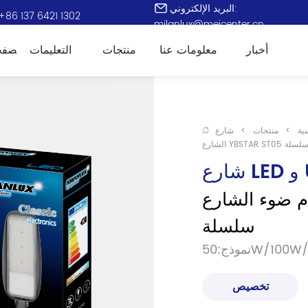
البريد الإلكتروني:
+86 137 6421 1302
milanlux@meicenter.cn
أخبار
معلومات عنا
منتجات
التعليمات
الصفح
ية
>
منتجات
>
لشارع YBSTAR ST05 سلسلة
ء الشارع YBSTAR ST05 
سلسلة
50W/100W/
تخصيص