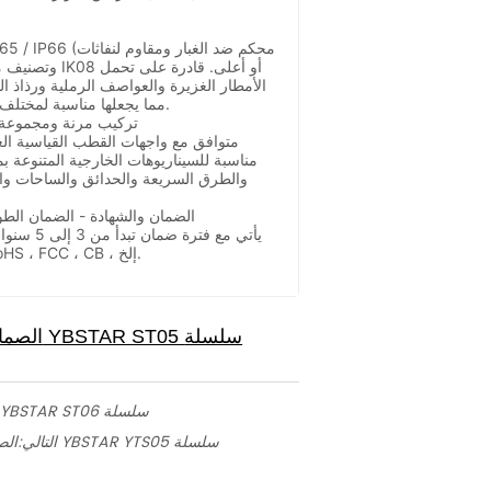
الأمطار الغزيرة والعواصف الرملية ورذاذ ال
مما يجعلها مناسبة لمختلف البيئات الخارجية القاسية.
7. تركيب مرنة ومجموع
متوافق مع واجهات القطب القياسية العا
مناسبة للسيناريوهات الخارجية المتنوعة ب
والطرق السريعة والحدائق والساحات وا
8. الضمان والشهادة - الضمان الط
يأتي مع فترة
في جودة المنتج. CE ، RoHS ، FCC ، CB ، إلخ.
الصمام ضوء الشارع YBSTAR ST06 سلسلة
الصمام ضوء الشارع الشمسية YBSTAR YTS05 سلسلة
التالي: