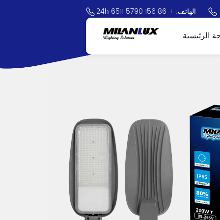
24h الهاتف: + 86 156 5790 6511
ة الرئيسية