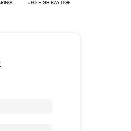
O HIGH BAY LIGHT ANTI-
UFO HIGH BAY LIGHT ANTI
GLARE سلسلة
GLARE سلسلة
ي