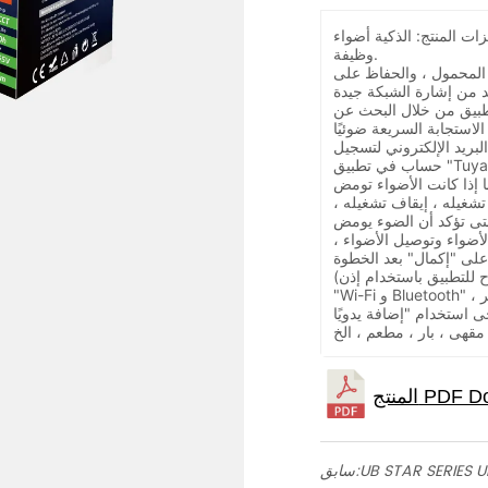
 المنتج: الذكية أضواء GU10 سلسلة ، تويا الذكية + RGB CCT
وظيفة.
المحمول ، والحفاظ على
خلال البحث عن "Tuya Smart" في متاجر
لبريد الإلكتروني لتسجيل
 في تطبيق "Tuya".
 الأضواء تومض quilkly ، إن لم
شغيله ، إيقاف تشغيله ،
لأضواء وتوصيل الأضواء ،
(في رمز "المسح التلقائي" ، تحتاج إلى السماح للتطبيق باستخدام إذن
"Wi-Fi و Bluetooth" ، لذا حافظ على توفر WiFi و Bluetooth. إذا لم
سابق: