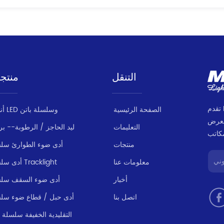
التنقل
منتج
تقدم MILANLUX مجموعة منتجات متسقة وموثوقة
الصفحة الرئيسية
أنبوب LED وسلسلة باتن
لعرض
التعليمات
ليد الحاجز / الرطوبة-- بر
منتجات
أدى ضوء الطوارئ سل
معلومات عنا
أدى سلسلة Tracklight
أخبار
أدى ضوء السقف سل
اتصل بنا
أدى حبل / قطاع ضوء سل
LED التقليدية الخفيفة سلسلة