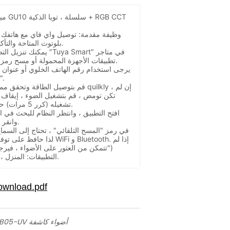
ميزات
وظيفة مقدمة: توصيل واي فاي مع هاتفك 
بلوتوث المتاحة والتأكد من إشارة الشبكة جيدة.
يمكنك تنزيل التطبيق من 
تطبيقات الأجهزة المحمولة أو مسح رمز الاستجابة السريعة ضوئيًا.
يرجى استخدام رقم الهاتف الخلوي أو عنوان ا
حساب
قم بتوصيل الطاقة وتحقق مما إذا كانت
تكن تومض ، قم بتشغيل الضوء ، إيقاف ت
تشغيله (كرر 5 مرات) حتى تؤكد أن الضوء يومض.
افتح التطبيق ، وانتظر النظام للبحث في ا
وانقر على "إكمال" بعد الخطوة.
تتمكن من العثور على الأضواء ، فيرجى استخدام "إضافة يدويًا")
التطبيقات: المنزل ، مقهى ، بار ، مطعم ، الخ.
UB STAR SERIES UB05-UV أضواء كاشفة