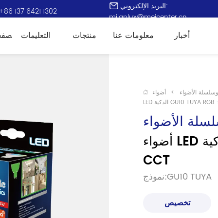
البريد الإلكتروني:
+86 137 6421 1302
milanlux@meicenter.cn
أخبار
معلومات عنا
منتجات
التعليمات
الصفح
وسلسلة الأضواء
>
أضواء
ية GU10 TUYA RGB + CCT
لسلة الأضواء
أضواء LED الذكية GU10 TUYA RGB + 
CCT
نموذج:GU10 TUYA
تخصيص