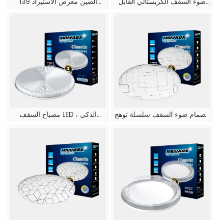
ضوء السقف الكريستالي القابل
139 الصين معرض الاستيراد
للتوسيع
والتصدير (معرض كانتون)
الصمام ضوء السقف سلسلة توهج
مصباح السقف LED الذكي ،
الشبكة
سلسلة كريستال