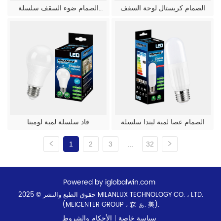
الصمام كريستال لوحة السقف
الصمام ضوء السقف سلسلة
الوهم المكعب
الصمام عصا لمبة ليندا سلسلة
قاد سلسلة لمبة لومينا
1
2
3
...
32
Powered by iglobalwin.com
حقوق الطبع والنشر © 2025 MILANLUX TECHNOLOGY CO. ، LTD.
(MEICENTER GROUP ، 森 ぁ. 美).
سياسة خاصة
الأحكام والشروط