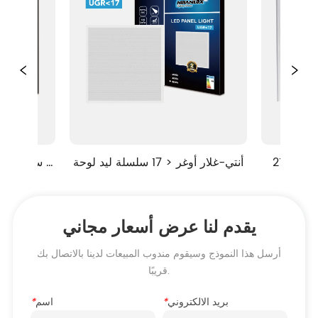
عالية لومين 210LM / W سلسلة 
أنتي-غلار أوغر < 17 سلسلة ليد لوحة
سلسلة
R
لوح
يقدم لنا عرض أسعار مجاني
أرسل هذا النموذج وسيقوم مندوب المبيعات لدينا بالاتصال بك
قريبًا.
بريد الالكتروني
*
اسم
*