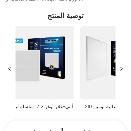
ROSLUX سلسلة LED لوحة ، GRILLE 4 خط نوع
التالي:
توصية المنتج
عالية لومين 210LM / W سلسلة 
أنتي-غلار أوغر < 17 سلسلة ليد لوحة
لوحة RECESSED