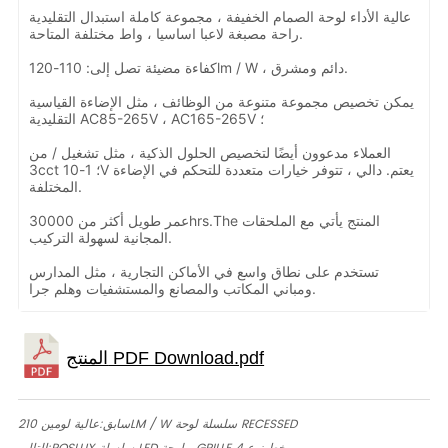
عالية الأداء لوحة الصمام الخفيفة ، مجموعة كاملة استبدال التقليدية
راحة مصبغة لاعبا اساسيا ، واط مختلفة المتاحة.
كفاءة مضيئة تصل إلى: 110-120lm / W ، دائم ومشرق.
يمكن تخصيص مجموعة متنوعة من الوظائف ، مثل الإضاءة القياسية
التقليدية AC85-265V ، AC165-265V ؛
العملاء مدعوون أيضًا لتخصيص الحلول الذكية ، مثل تشغيل / من
3cct ؛ 1-10V يعتم. دالي ، تتوفر خيارات متعددة للتحكم في الإضاءة
المختلفة.
عمر طويل أكثر من 30000hrs.The المنتج يأتي مع الملحقات
المجانية لسهولة التركيب.
تستخدم على نطاق واسع في الأماكن التجارية ، مثل المدارس
ومباني المكاتب والمصانع والمستشفيات وهلم جرا.
عالية لومين 210LM / W سلسلة لوحة RECESSED
سابق: