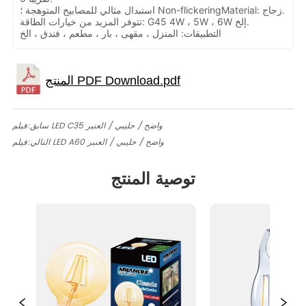
استبدال مثالي للمصابيح المتوهجة ؛ Non-flickeringMaterial: زجاج.
تتوفر المزيد من خيارات الطاقة: G45 4W ، 5W ، 6W إلخ.
التطبيقات: المنزل ، مقهى ، بار ، مطعم ، فندق ، الخ
فيلم LED C35 واضح / حليبي / العنبر
سابق:
فيلم LED A60 واضح / حليبي / العنبر
التالي:
توصية المنتج