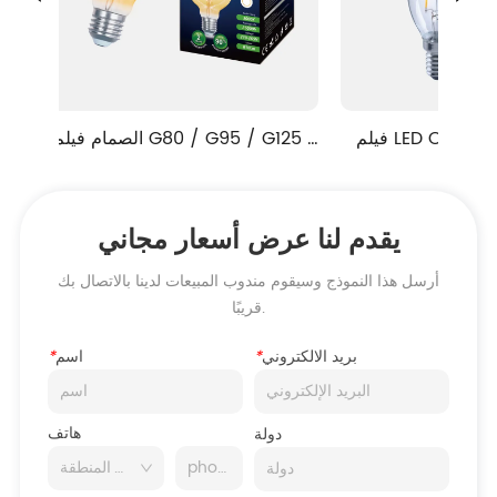
فيلم LED C35T واضح / حليبي / 
الصمام فيلم G80 / G95 / G125 
العنبر
واضح / حليبي / العنبر
يقدم لنا عرض أسعار مجاني
أرسل هذا النموذج وسيقوم مندوب المبيعات لدينا بالاتصال بك
قريبًا.
بريد الالكتروني
*
اسم
*
هاتف
دولة