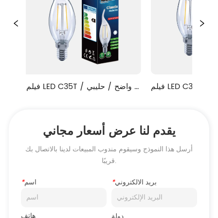
بي / العنبر
فيلم LED C35T واضح / حليبي / 
العنبر
يقدم لنا عرض أسعار مجاني
أرسل هذا النموذج وسيقوم مندوب المبيعات لدينا بالاتصال بك
قريبًا.
بريد الالكتروني
*
اسم
*
هاتف
دولة