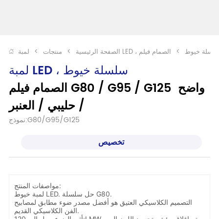
مبة LED ، سلسلة خيوط
>
الصفحة الرئيسية
>
منتجات
>
لمبة LED ، سلسلة خيوط
الصمام فيلم G80 / G95 / G125 واضح 
/ حليبي / العنبر
نموذج:G80/G95/G125
تخصيص
مواصفات المنتج:
لمبة خيوط LED. حل سلسلة G80.
التصميم الكلاسيكي العتيق هو أفضل مصدر ضوء مطابق لمصابيح
الفن الكلاسيكي القديم.
تأثير الضوء يصل إلى 120LMW ، يتم إغلاق مؤشر تجسيد اللون إلى