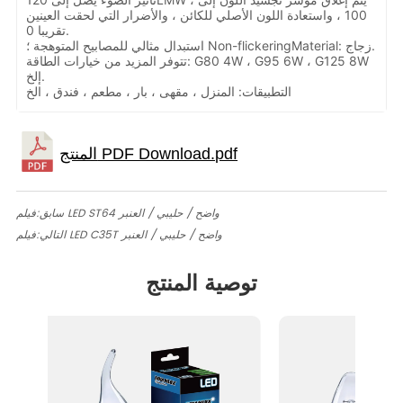
100 ، واستعادة اللون الأصلي للكائن ، والأضرار التي لحقت العينين
تقريبا 0.
استبدال مثالي للمصابيح المتوهجة ؛ Non-flickeringMaterial: زجاج.
تتوفر المزيد من خيارات الطاقة: G80 4W ، G95 6W ، G125 8W
إلخ.
التطبيقات: المنزل ، مقهى ، بار ، مطعم ، فندق ، الخ
فيلم LED ST64 واضح / حليبي / العنبر
سابق:
فيلم LED C35T واضح / حليبي / العنبر
التالي:
توصية المنتج