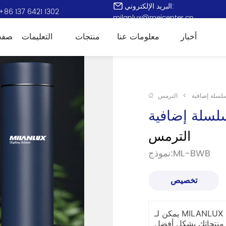
البريد الإلكتروني:
+86 137 6421 1302
milanlux@meicenter.cn
أخبار
معلومات عنا
منتجات
التعليمات
الصفح
لسلة إضافية
>
الترمس
لسلة إضافية
الترمس
نموذج:ML-BWB
تخصيص
يمكن لـ MILANLUX تخصيص الترمس لك ، مما يتيح لك