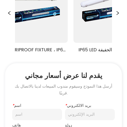
IP65 LED للماء الخفيفة ML9-2 
الص
سلسلة
ML81 سلسلة
يقدم لنا عرض أسعار مجاني
أرسل هذا النموذج وسيقوم مندوب المبيعات لدينا بالاتصال بك
قريبًا.
بريد الالكتروني
*
اسم
*
هاتف
دولة