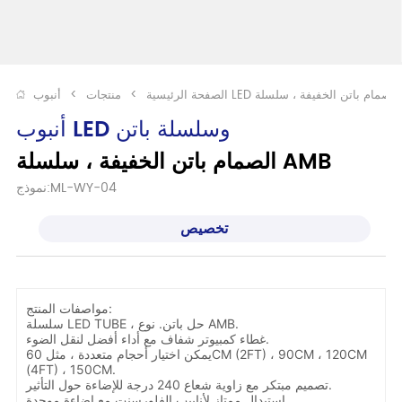
الصفحة الرئيسية
>
منتجات
>
أنبوب LED وسلسلة باتن
الصمام باتن الخفيفة ، سلسلة AMB
نموذج:ML-WY-04
تخصيص
مواصفات المنتج:
سلسلة LED TUBE ، حل باتن. نوع AMB.
غطاء كمبيوتر شفاف مع أداء أفضل لنقل الضوء.
يمكن اختيار أحجام متعددة ، مثل 60CM (2FT) ، 90CM ، 120CM
(4FT) ، 150CM.
تصميم مبتكر مع زاوية شعاع 240 درجة للإضاءة حول التأثير.
استبدال ممتاز لأنابيب الفلورسنت مع إضاءة موحدة