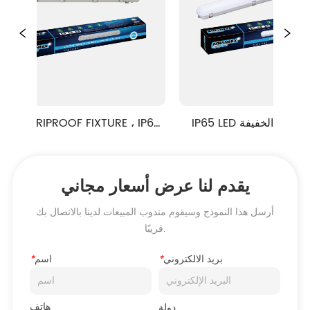
IP65 LED للماء الخفيفة ML9-2 
الص
سلسلة
ML81 سلسلة
يقدم لنا عرض أسعار مجاني
أرسل هذا النموذج وسيقوم مندوب المبيعات لدينا بالاتصال بك
قريبًا.
بريد الالكتروني
*
اسم
*
هاتف
دولة