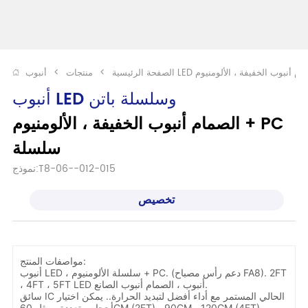
الصفحة الرئيسية
>
منتجات
>
أنبوب LED وسلسلة باتن
الصمام أنبوب الخفيفة ، الألومنيوم + PC 
سلسلة
نموذج:T8-06--012-015
تخصيص
مواصفات المنتج:
أنبوب LED ، سلسلة الألومنيوم + PC. (دعم رأس مصباح FA8). 2FT
، 4FT ، 5FT LED أنبوب ، الصمام أنبوب الصانع.
سائق IC الحالي المستمر مع أداء أفضل لتبديد الحرارة.. يمكن اختيار
أحجام متعددة ، مثل 60CM (2FT) ، 90CM ، 120CM (4FT).