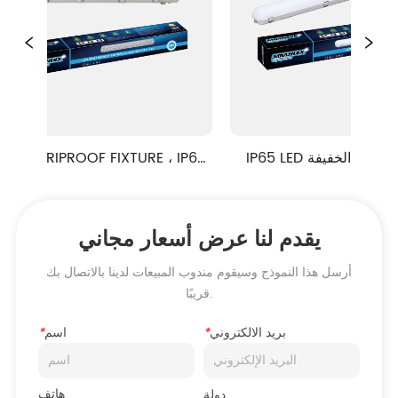
IP65 LED للماء الخفيفة ML9-2 
الص
سلسلة
ML81 سلسلة
يقدم لنا عرض أسعار مجاني
أرسل هذا النموذج وسيقوم مندوب المبيعات لدينا بالاتصال بك
قريبًا.
بريد الالكتروني
*
اسم
*
هاتف
دولة