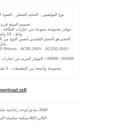
تصميم المنتج فريد من نوعه وسهل التركيب.
واط ، 18 واط ، 25 واط و 30 واط إلخ.
الحجم هو الحجم القياسي لنفس النوع من ال
يحل محل المنتج القديم تمامًا.
00 0Hours ، AC85-265V ، AC150-265V
مجموعة واسعة من التطبيقات ، لا تقتص
لوحة زجاجية سلسلة صديق عظيم ، سلسلة SMD
سابق:
التالي:
الكلاسيكية سلسلة التر