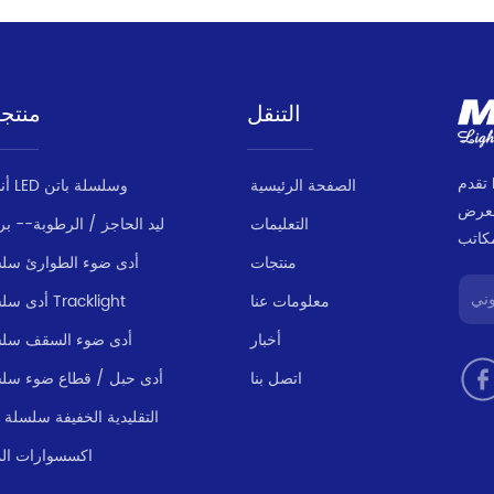
التنقل
منتج
تقدم MILANLUX مجموعة منتجات متسقة وموثوقة
الصفحة الرئيسية
أنبوب LED وسلسلة باتن
لعرض
التعليمات
ليد الحاجز / الرطوبة-- بر
منتجات
أدى ضوء الطوارئ سل
معلومات عنا
أدى سلسلة Tracklight
أخبار
أدى ضوء السقف سل
اتصل بنا
أدى حبل / قطاع ضوء سل
LED التقليدية الخفيفة سلسلة
اكسسوارات الم