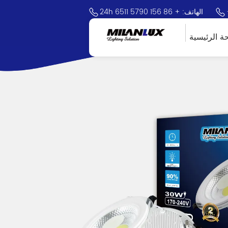
24h الهاتف: + 86 156 5790 6511
ة الرئيسية