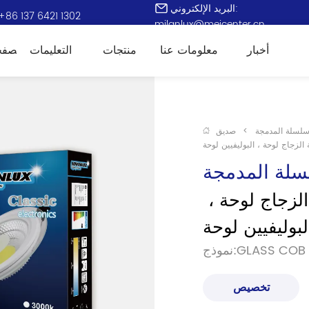
البريد الإلكتروني:
+86 137 6421 1302
milanlux@meicenter.cn
أخبار
معلومات عنا
منتجات
التعليمات
الصفح
سلسلة المدمجة
>
صديق
لزجاج لوحة ، البوليفيين لوحة
سلة المدمجة
صديق عظيم سلسلة الزجاج لوحة ، 
لبوليفيين لوحة
GLASS COB PAN 
تخصيص