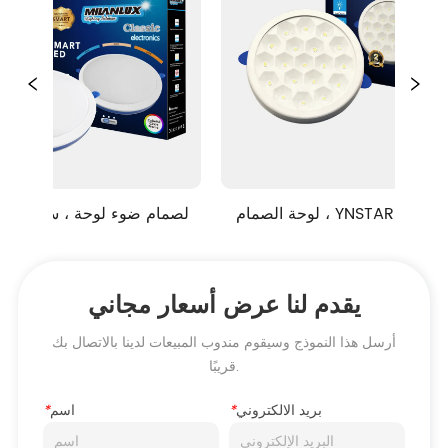
لوحة الصمام ، YNSTAR الماس -
الصمام ضوء لوحة ، سلس
SPOT نوع RECESSED
حل قوس قزح ، قطع--
للتعديل ، نوع م
يقدم لنا عرض أسعار مجاني
أرسل هذا النموذج وسيقوم مندوب المبيعات لدينا بالاتصال بك
قريبًا.
بريد الالكتروني
*
اسم
*