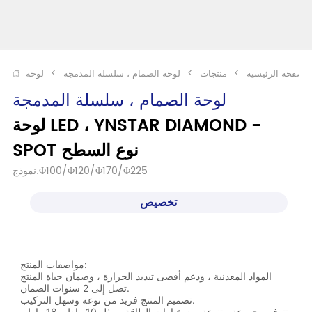
الصفحة الرئيسية
>
منتجات
>
لوحة الصمام ، سلسلة المدمجة
>
لوحة الصمام ، سلسلة المدمجة
لوحة LED ، YNSTAR DIAMOND -
SPOT نوع السطح
نموذج:Φ100/Φ120/Φ170/Φ225  
تخصيص
مواصفات المنتج:
المواد المعدنية ، ودعم أقصى تبديد الحرارة ، وضمان حياة المنتج
تصل إلى 2 سنوات الضمان.
تصميم المنتج فريد من نوعه وسهل التركيب.
تتوفر مجموعة متنوعة من خيارات الطاقة ، مثل 10 واط ، 18 واط ،