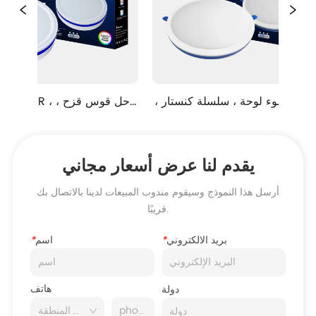
الصمام ضوء لوحة ، سلسلة كنستار ، 
حل قوس قزح ، قطع-- ثقب قابل 
نوع الس
للتعديل ، نوع متراجع
يقدم لنا عرض أسعار مجاني
أرسل هذا النموذج وسيقوم مندوب المبيعات لدينا بالاتصال بك
قريبًا.
بريد الالكتروني
*
اسم
*
هاتف
دولة