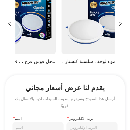
-
الصمام ضوء لوحة ، سلسلة كنستار ، 
حل قوس قزح ، قطع-- ثقب قابل 
نوع الس
للتعديل ، نوع متراجع
يقدم لنا عرض أسعار مجاني
أرسل هذا النموذج وسيقوم مندوب المبيعات لدينا بالاتصال بك
قريبًا.
بريد الالكتروني
*
اسم
*