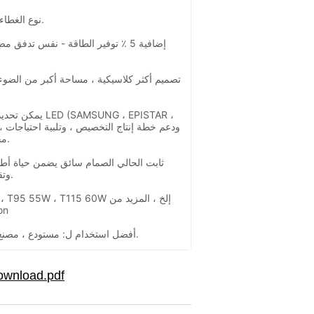
لمبة LED ، نوع الغطاء القابل للطي.
يمكن تحديد العلاما
مجموعات العملاء المختلفة.
وتقلبات أفضل تحت الضغط.
· 84 45W ، T95 55W ، T115 60W
الأحجا
· أفضل استخدام ل: مستودع ، مصنع ، متجر ، سوبر ماركت.