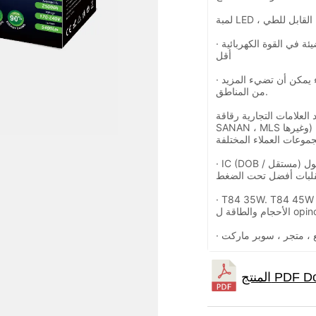
· إضافية 5 ٪ توفير الطاقة - نفس تدفق مضيئة في القوة الكهربائية
أقل
· تصميم أكثر كلاسيكية ، مساحة أكبر من الضوء يمكن أن تضيء المزيد
من المناطق.
ت التجارية رقاقة LED (SAMSUNG ، EPISTAR ،
SANAN ، MLS وغيرها) ، ودعم خطة إنتاج التخصيص ، وتلبية احتياجات
· IC (DOB / مستقل) ثابت الحالي الصمام سائق يضمن حياة أطول
T84 35W. T إلخ ، المزيد من
م والطاقة ل opinon