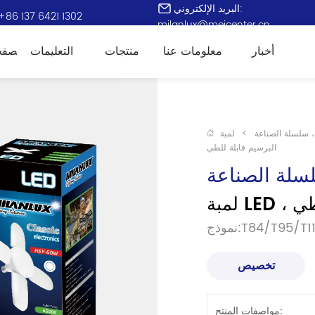
البريد الإلكتروني:
+86 137 6421 1302
milanlux@meicenter.cn
أخبار
معلومات عنا
منتجات
التعليمات
الصفح
 ، سلسلة الصناعة
>
لمبة LED ، نوع
البرسيم قابلة للطي
لسلة الصناعة
للطي
وذج:T84/T95/T115
تخصيص
مواصفات المنتج: