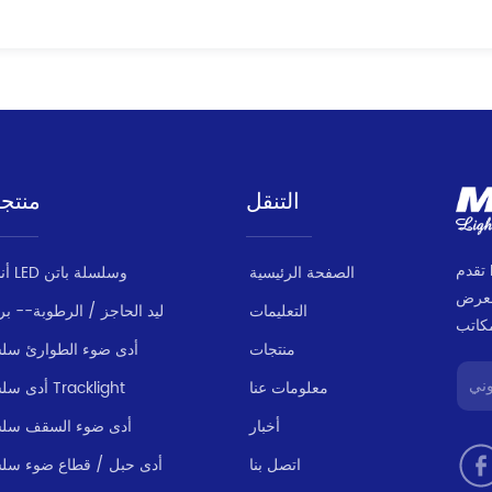
التنقل
منتج
تقدم MILANLUX مجموعة منتجات متسقة وموثوقة
الصفحة الرئيسية
أنبوب LED وسلسلة باتن
لعرض
التعليمات
ليد الحاجز / الرطوبة-- بر
منتجات
أدى ضوء الطوارئ سل
معلومات عنا
أدى سلسلة Tracklight
أخبار
أدى ضوء السقف سل
اتصل بنا
أدى حبل / قطاع ضوء سل