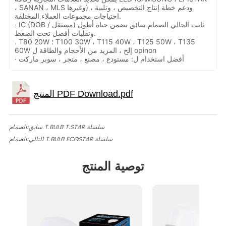
، SANAN ، MLS وغيرها) ، ودعم خطة إنتاج التخصيص ، وتلبية
احتياجات مجموعات العملاء المختلفة.
· IC (DOB / مستقل) ثابت الحالي الصمام سائق يضمن حياة أطول
وتقلبات أفضل تحت الضغط.
. T80 20W ؛ T100 30W ، T115 40W ، T125 50W ، T135
60W إلخ ، المزيد من الأحجام والطاقة ل opinon
· أفضل استخدام ل: مستودع ، مصنع ، متجر ، سوبر ماركت
الصمام T.BULB T.STAR سلسلة
سابق:
الصمام T.BULB ECOSTAR سلسلة
التالي:
توصية المنتج