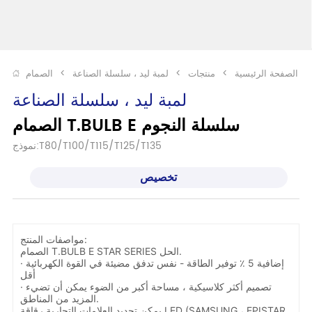
الصفحة الرئيسية
>
منتجات
>
لمبة ليد ، سلسلة الصناعة
>
لمبة ليد ، سلسلة الصناعة
الصمام T.BULB E سلسلة النجوم
نموذج:T80/T100/T115/T125/T135
تخصيص
مواصفات المنتج:
الصمام T.BULB E STAR SERIES الحل.
· إضافية 5 ٪ توفير الطاقة - نفس تدفق مضيئة في القوة الكهربائية
أقل
· تصميم أكثر كلاسيكية ، مساحة أكبر من الضوء يمكن أن تضيء
المزيد من المناطق.
يمكن تحديد العلامات التجارية رقاقة LED (SAMSUNG ، EPISTAR