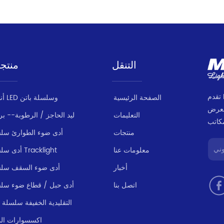
التنقل
منتج
تقدم MILANLUX مجموعة منتجات متسقة وموثوقة
الصفحة الرئيسية
أنبوب LED وسلسلة باتن
لعرض
التعليمات
ليد الحاجز / الرطوبة-- بر
منتجات
أدى ضوء الطوارئ سل
معلومات عنا
أدى سلسلة Tracklight
أخبار
أدى ضوء السقف سل
اتصل بنا
أدى حبل / قطاع ضوء سل
LED التقليدية الخفيفة سلسلة
اكسسوارات الم