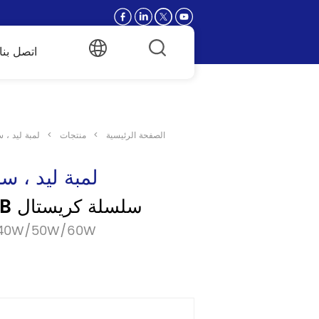
اتصل بنا
الصفحة الرئيسية
>
منتجات
>
لمبة ليد ، 
لمبة ليد ، س
الصمام T.BULB سلسلة كريستال
نموذج:0W/50W/60W