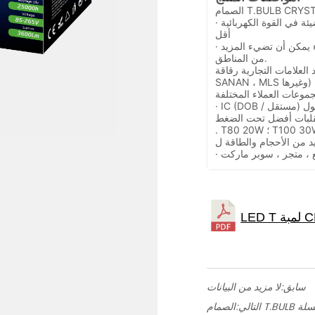
· إضافية 5 ٪ توفير الطاقة - نفس تدفق مضيئة في القوة الكهربائية
أقل
· تصميم أكثر كلاسيكية ، مساحة أكبر من الضوء يمكن أن تضيء المزيد
من المناطق.
ت التجارية رقاقة LED (SAMSUNG ، EPISTAR ،
SANAN ، MLS وغيرها) ، ودعم خطة إنتاج التخصيص ، وتلبية احتياجات
· IC (DOB / مستقل) ثابت الحالي الصمام سائق يضمن حياة أطول
. T80 20W ؛ T100 30W ، T115 40W ، T125 50W ، T135 60W
 ، متجر ، سوبر ماركت
سابق:
لا مزيد من البيانات
 سلسلة
التالي: