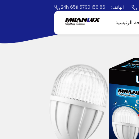
24h الهاتف: + 86 156 5790 6511
ة الرئيسية