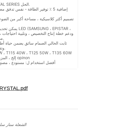
الصمام T.BULB CRYSTAL SERIES الحل.
يمكن تحديد العلاما
مجموعات العملاء المختلفة.
وتقلبات أفضل تحت الضغط.
إلخ ، المزيد من الأحجام والطاقة ل opinon
· أفضل استخدام ل: مستودع ، مصنع
الصمام T.BULB الشعلة ستار