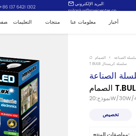
البريد الإلكتروني:
+86 137 6421 1302
milanlux@meicenter.cn
أخبار
معلومات عنا
منتجات
التعليمات
الصفح
سلسلة الصناعة
>
الصمام
T.BULB سلسلة كريستال
لسلة الصناعة
20W/30W/4
تخصيص
مواصفات المنتج: