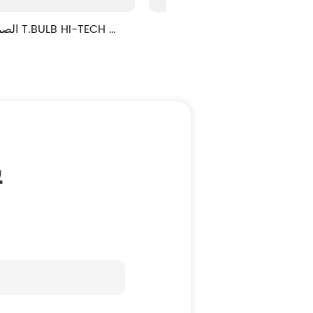
الصمام T.BULB عالية الطاقة 
ECOSTAR سلسلة
ATOR
ي