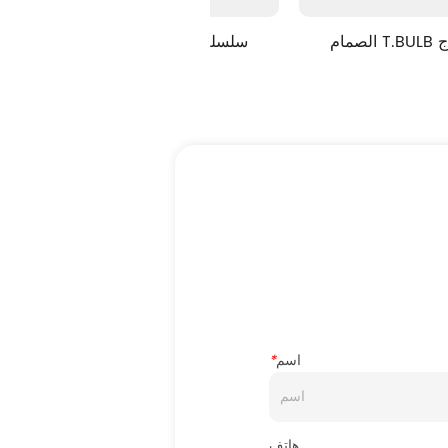
الصمام T.BULB سلسلة التاج
الصمام T.BULB LHD سلسلة
اسم
*
هاتف