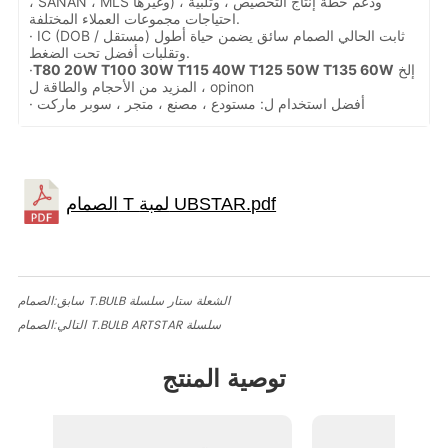
، SANAN ، MLS وغيرها) ، ودعم خطة إنتاج التخصيص ، وتلبية
احتياجات مجموعات العملاء المختلفة.
· IC (DOB / مستقل) ثابت الحالي الصمام سائق يضمن حياة أطول
وتقلبات أفضل تحت الضغط.
إلخ
T80 20W T100 30W T115 40W T125 50W T135 60W
·
، المزيد من الأحجام والطاقة ل opinon
· أفضل استخدام ل: مستودع ، مصنع ، متجر ، سوبر ماركت
الصمام T.BULB الشعلة ستار سلسلة
سابق:
الصمام T.BULB ARTSTAR سلسلة
التالي:
توصية المنتج